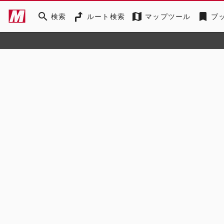
search
map
bookmark
検索
ルート検索
マップツール
ブ