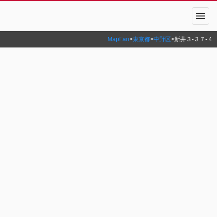
menu
MapFan
>
東京都
>
中野区
>
新井３‐３７‐４