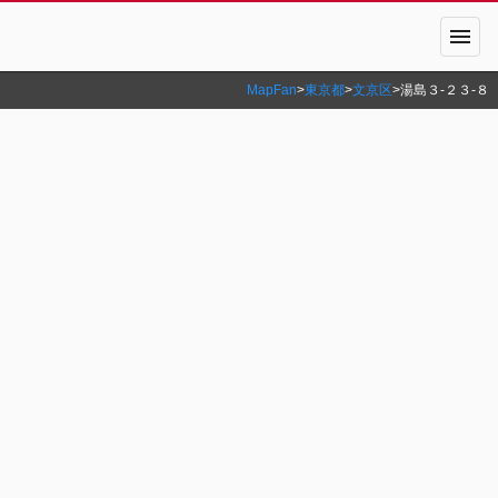
menu
MapFan
>
東京都
>
文京区
>
湯島３‐２３‐８