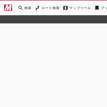
search
map
bookmark
検索
ルート検索
マップツール
ブ