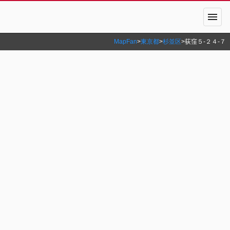
menu
MapFan
>
東京都
>
杉並区
>
荻窪５‐２４‐７