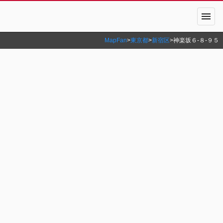
menu
MapFan
>
東京都
>
新宿区
>
神楽坂６‐８‐９５