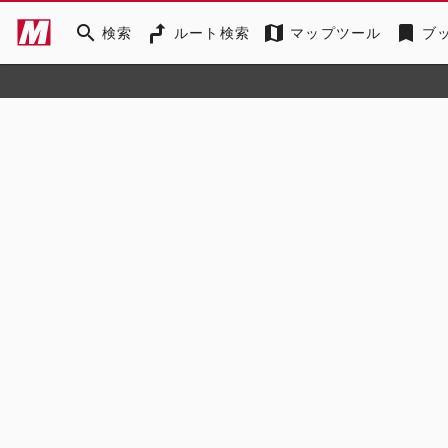
search
map
bookmark
検索
ルート検索
マップツール
ブ