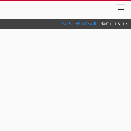
menu
MapFan
>
東京都
>
立川市
>
曙町１‐１３‐１４