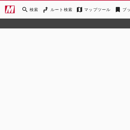
search
map
bookmark
検索
ルート検索
マップツール
ブ