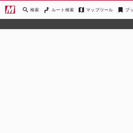
search
map
bookmark
検索
ルート検索
マップツール
ブ