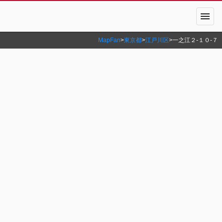
menu
MapFan
>
東京都
>
江戸川区
>
一之江２‐１０‐７