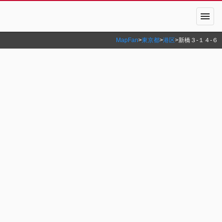
menu
MapFan
>
東京都
>
港区
>
新橋３‐１４‐６