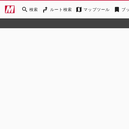
search
map
bookmark
検索
ルート検索
マップツール
ブ