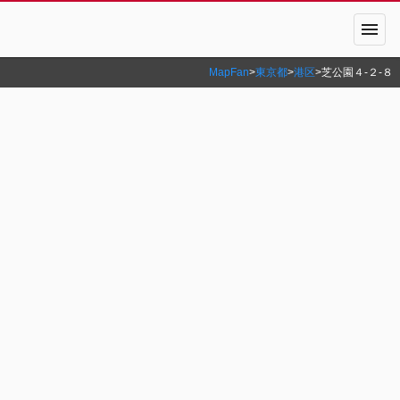
menu
MapFan
>
東京都
>
港区
>
芝公園４‐２‐８