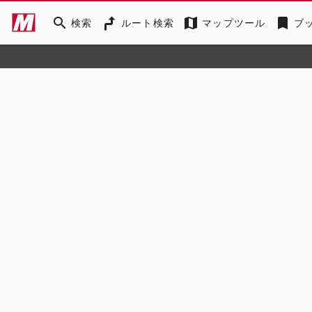
search
map
bookmark
検索
ルート検索
マップツール
ブ