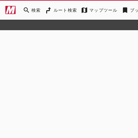
search
map
bookmark
検索
ルート検索
マップツール
ブ