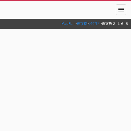
menu
MapFan
>
東京都
>
渋谷区
>
道玄坂２‐１６‐８