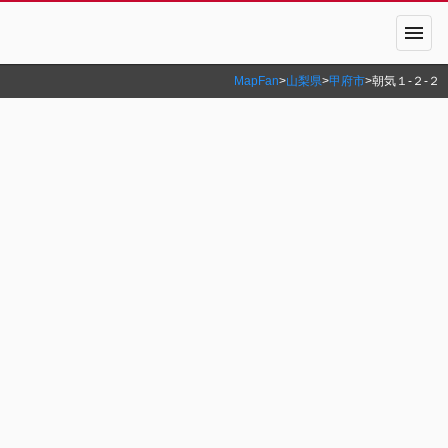
menu
MapFan
>
山梨県
>
甲府市
>
朝気１‐２‐２