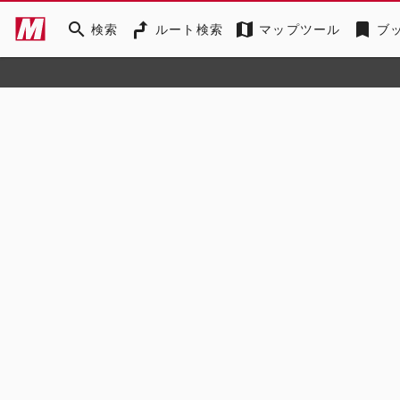
search
map
bookmark
検索
ルート検索
マップツール
ブ