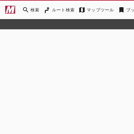
search
map
bookmark
検索
ルート検索
マップツール
ブ