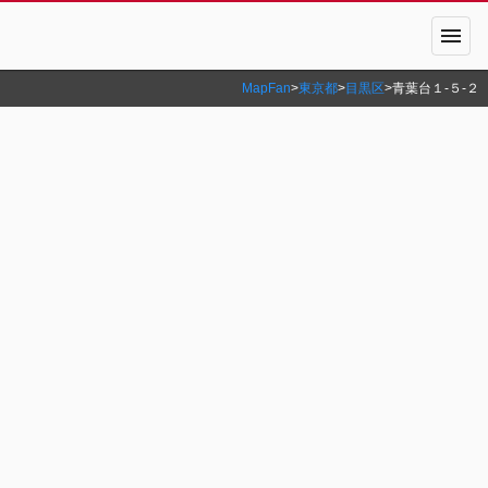
menu
MapFan
>
東京都
>
目黒区
>
青葉台１‐５‐２