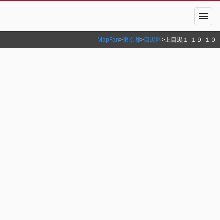
menu
MapFan
>
東京都
>
目黒区
>
上目黒１‐１９‐１０