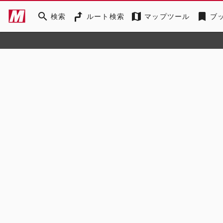
search
map
bookmark
検索
ルート検索
マップツール
ブ