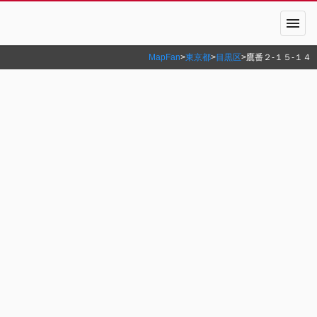
menu
MapFan
>
東京都
>
目黒区
>
鷹番２‐１５‐１４