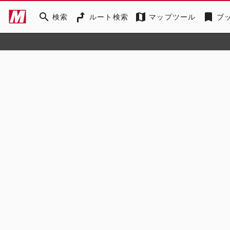
search
map
bookmark
検索
ルート検索
マップツール
ブ