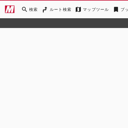
search
map
bookmark
検索
ルート検索
マップツール
ブ