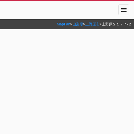
menu
MapFan
>
山梨県
>
上野原市
>
上野原２１７７‐２