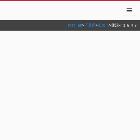
menu
MapFan
>
千葉県
>
山武市
>
蓮沼イ１８４７