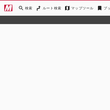
search
map
bookmark
検索
ルート検索
マップツール
ブ