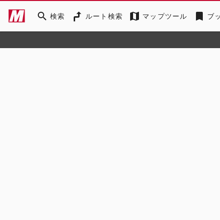
search
map
bookmark
検索
ルート検索
マップツール
ブ