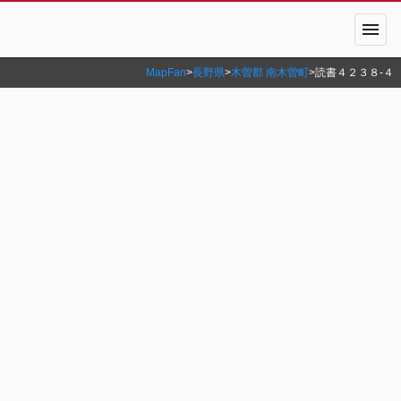
menu
MapFan
>
長野県
>
木曽郡 南木曽町
>
読書４２３８‐４