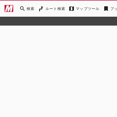
search
map
bookmark
検索
ルート検索
マップツール
ブ