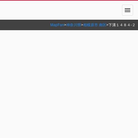
menu
MapFan
>
神奈川県
>
相模原市 南区
>
下溝１４８４‐２