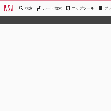
search
map
bookmark
検索
ルート検索
マップツール
ブ