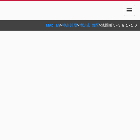
menu
MapFan
>
神奈川県
>
横浜市 西区
>
浅間町５‐３８１‐１０