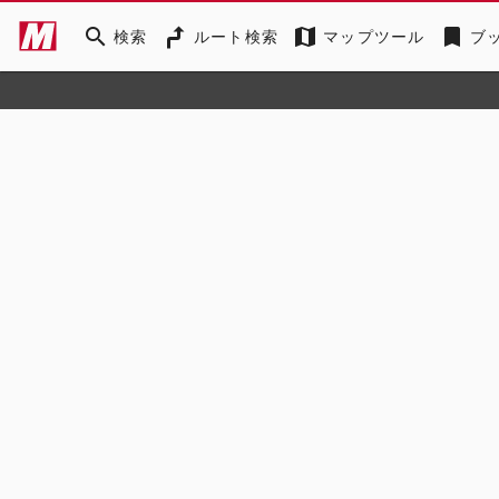
search
map
bookmark
検索
ルート検索
マップツール
ブ