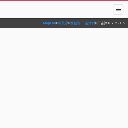
menu
MapFan
>
鳥取県
>
西伯郡 日吉津村
>
日吉津８７２‐１５