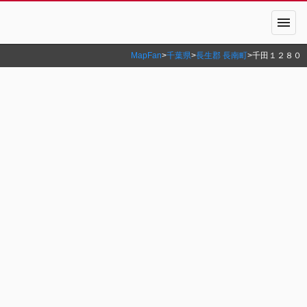
menu
MapFan
>
千葉県
>
長生郡 長南町
>
千田１２８０