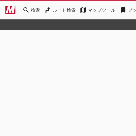
search
map
bookmark
検索
ルート検索
マップツール
ブ