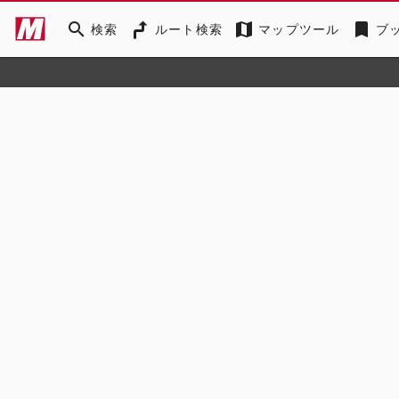
search
map
bookmark
検索
ルート検索
マップツール
ブ