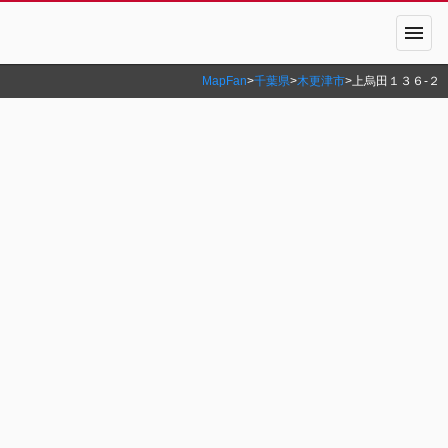
menu
MapFan
>
千葉県
>
木更津市
>
上烏田１３６‐２