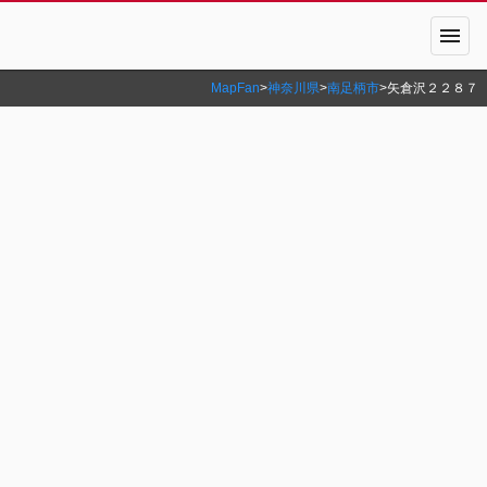
menu
MapFan
>
神奈川県
>
南足柄市
>
矢倉沢２２８７