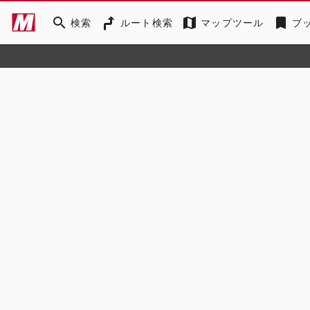
search
map
bookmark
検索
ルート検索
マップツール
ブ