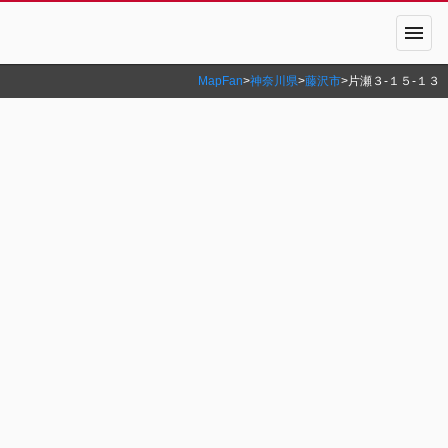
menu
MapFan
>
神奈川県
>
藤沢市
>
片瀬３‐１５‐１３