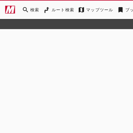
search
map
bookmark
検索
ルート検索
マップツール
ブ