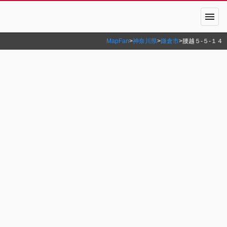
menu
MapFan
>
神奈川県
>
鎌倉市
>
腰越５‐５‐１４