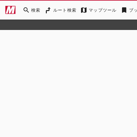
search
map
bookmark
検索
ルート検索
マップツール
ブ