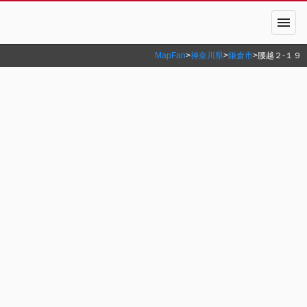
menu
MapFan
>
神奈川県
>
鎌倉市
>
腰越２‐１９