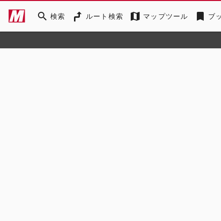
search
map
bookmark
検索
ルート検索
マップツール
ブ