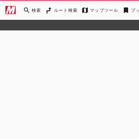
search
map
bookmark
検索
ルート検索
マップツール
ブ