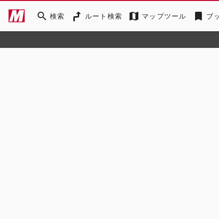
search
map
bookmark
検索
ルート検索
マップツール
ブ