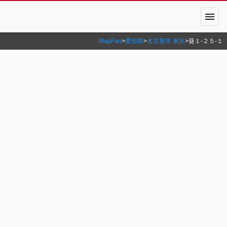
menu
MapFan
>
愛知県
>
名古屋市 東区
>
葵１‐２５‐１