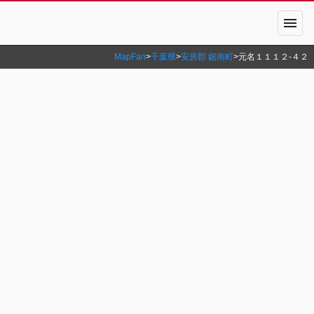
menu
MapFan
>
千葉県
>
安房郡 鋸南町
>
元名１１１２‐４２