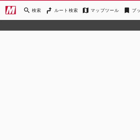
search
map
bookmark
検索
ルート検索
マップツール
ブ