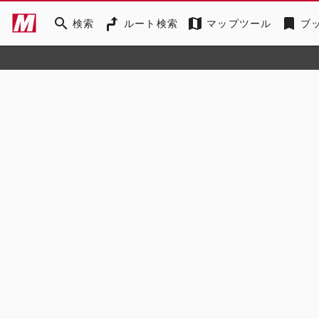
search
map
bookmark
検索
ルート検索
マップツール
ブ