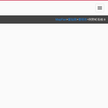
menu
MapFan
>
愛知県
>
豊明市
>
阿野町長根８