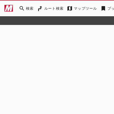
search
map
bookmark
検索
ルート検索
マップツール
ブ