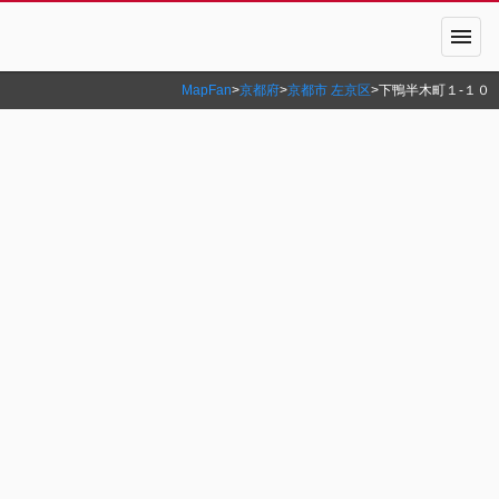
menu
MapFan
>
京都府
>
京都市 左京区
>
下鴨半木町１‐１０