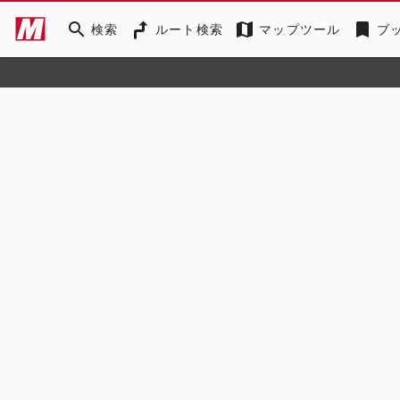
search
map
bookmark
検索
ルート検索
マップツール
ブ