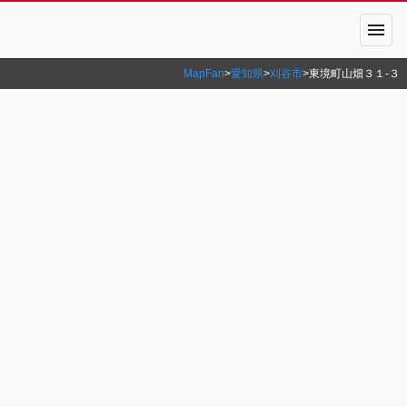
menu
MapFan
>
愛知県
>
刈谷市
>
東境町山畑３１‐３