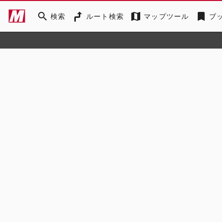
search
map
bookmark
検索
ルート検索
マップツール
ブ