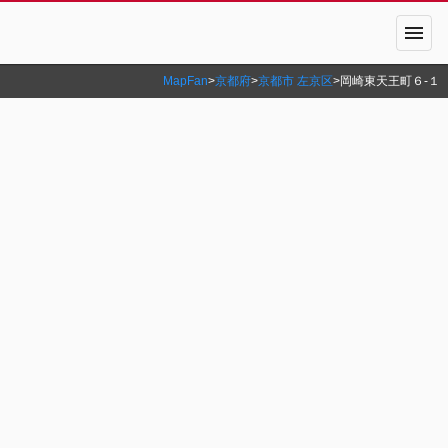
menu
MapFan
>
京都府
>
京都市 左京区
>
岡崎東天王町６‐１