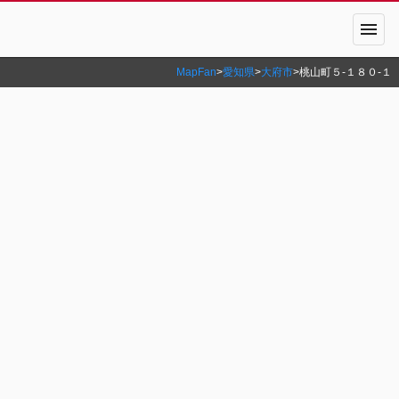
menu
MapFan
>
愛知県
>
大府市
>
桃山町５‐１８０‐１