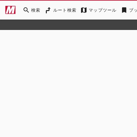
search
map
bookmark
検索
ルート検索
マップツール
ブ