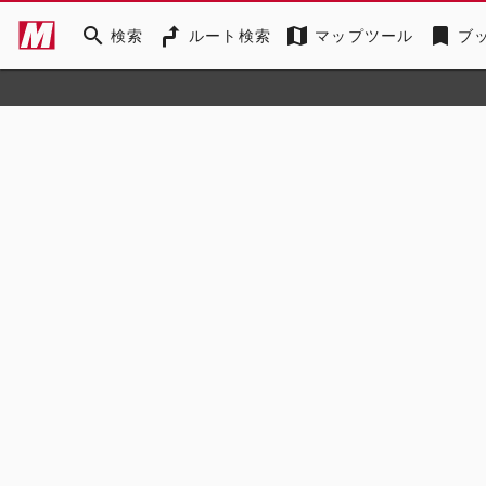
search
map
bookmark
検索
ルート検索
マップツール
ブ