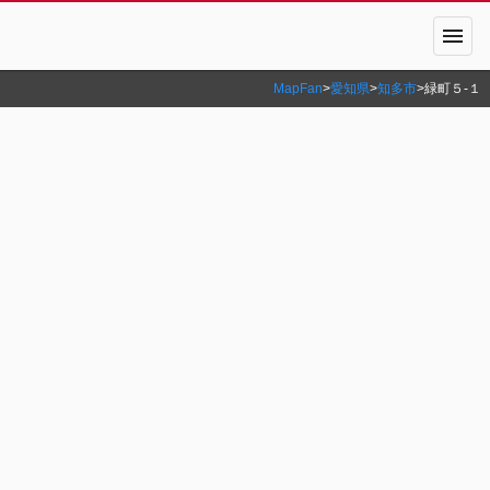
menu
MapFan
>
愛知県
>
知多市
>
緑町５‐１