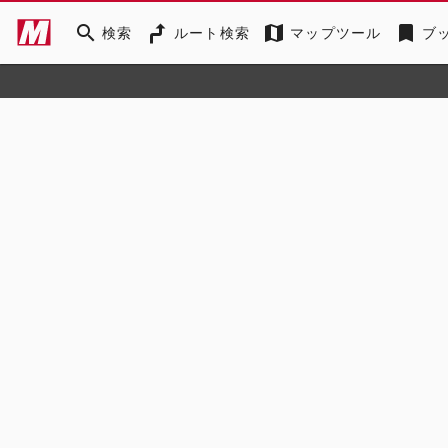
search
map
bookmark
検索
ルート検索
マップツール
ブ