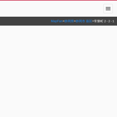
menu
MapFan
>
静岡県
>
静岡市 葵区
>
常磐町２‐２‐１