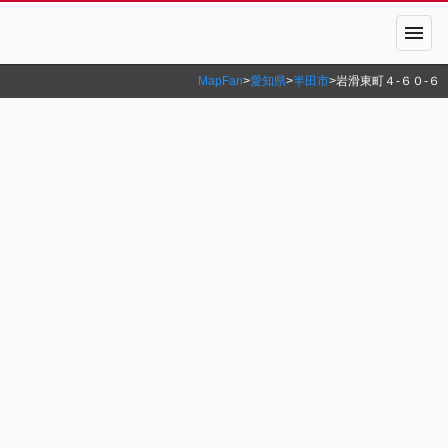
menu
MapFan
>
愛知県
>
半田市
>
岩滑東町４‐６０‐６