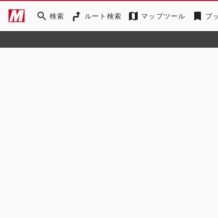
search
map
bookmark
検索
ルート検索
マップツール
ブ