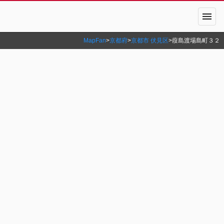
menu
MapFan
>
京都府
>
京都市 伏見区
>
葭島渡場島町３２