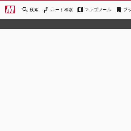
search
map
bookmark
検索
ルート検索
マップツール
ブ