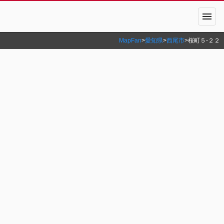
menu
MapFan
>
愛知県
>
西尾市
>
桜町５‐２２