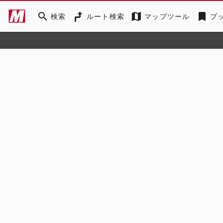
search
map
bookmark
検索
ルート検索
マップツール
ブ