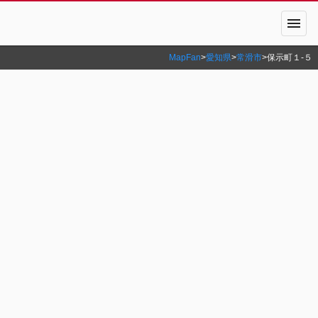
menu
MapFan
>
愛知県
>
常滑市
>
保示町１‐５