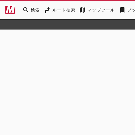
search
map
bookmark
検索
ルート検索
マップツール
ブ