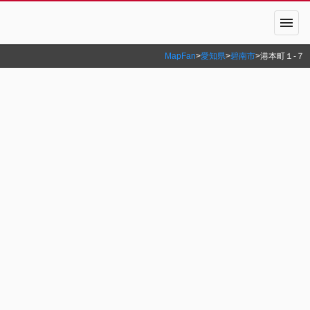
menu
MapFan
>
愛知県
>
碧南市
>
港本町１‐７