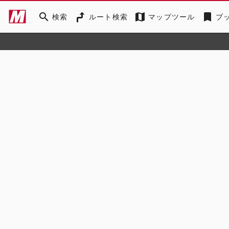
search
map
bookmark
検索
ルート検索
マップツール
ブ