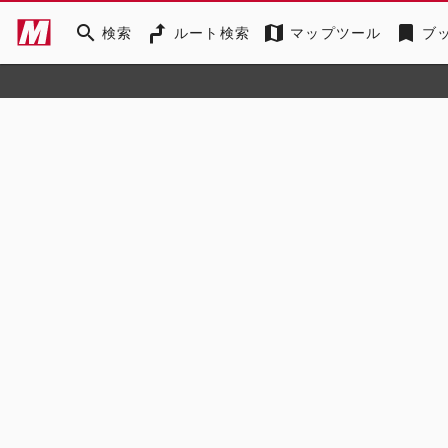
search
map
bookmark
検索
ルート検索
マップツール
ブ