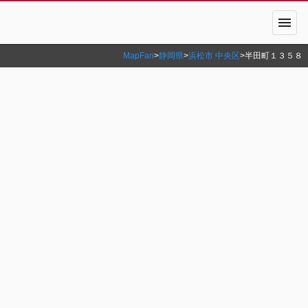
menu
MapFan
>
静岡県
>
浜松市 中央区
>
半田町１３５８