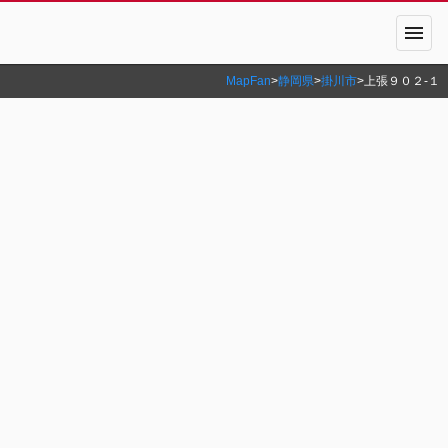
menu
MapFan
>
静岡県
>
掛川市
>
上張９０２‐１