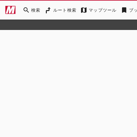
search
map
bookmark
検索
ルート検索
マップツール
ブ