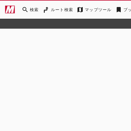
search
map
bookmark
検索
ルート検索
マップツール
ブ