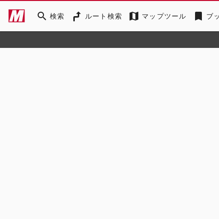
search
map
bookmark
検索
ルート検索
マップツール
ブ