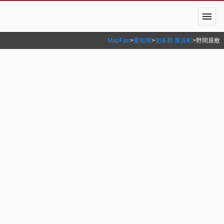
menu
MapFan
>
愛知県
>
知多郡 美浜町
>
野間屋敷