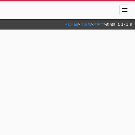
menu
MapFan
>
兵庫県
>
芦屋市
>
西蔵町１１‐１８