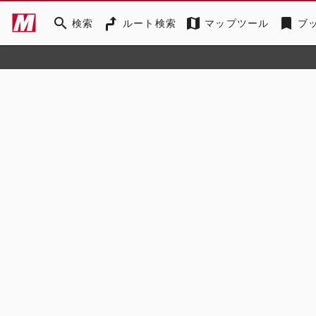
search
map
bookmark
検索
ルート検索
マップツール
ブ