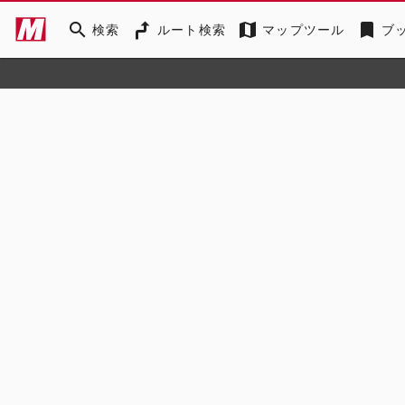
search
map
bookmark
検索
ルート検索
マップツール
ブ