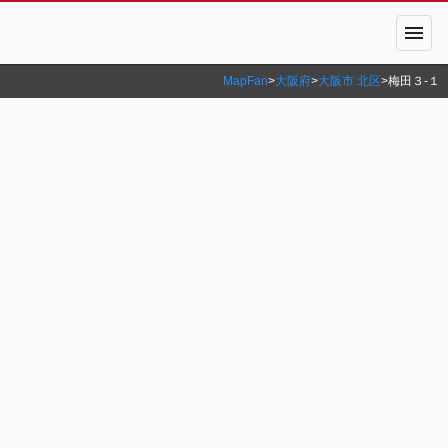
menu
MapFan
>
大阪府
>
大阪市 北区
>
梅田３‐１