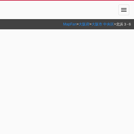
menu
MapFan
>
大阪府
>
大阪市 中央区
>
北浜３‐６