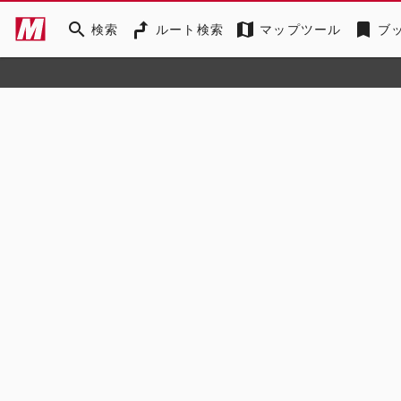
search
map
bookmark
検索
ルート検索
マップツール
ブ