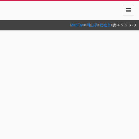
menu
MapFan
>
岡山県
>
総社市
>
秦４２５６‐３