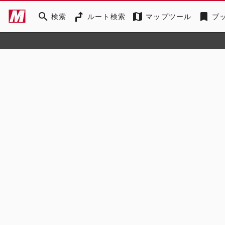
search
map
bookmark
検索
ルート検索
マップツール
ブ