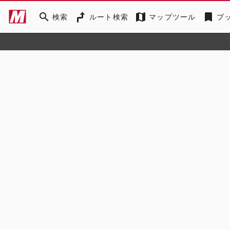
search
map
bookmark
検索
ルート検索
マップツール
ブ