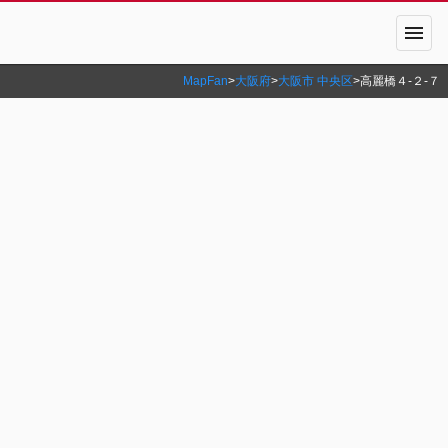
menu
MapFan
>
大阪府
>
大阪市 中央区
>
高麗橋４‐２‐７