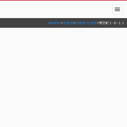
menu
MapFan
>
大阪府
>
大阪市 中央区
>
博労町１‐６‐１１