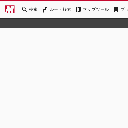
search
map
bookmark
検索
ルート検索
マップツール
ブ